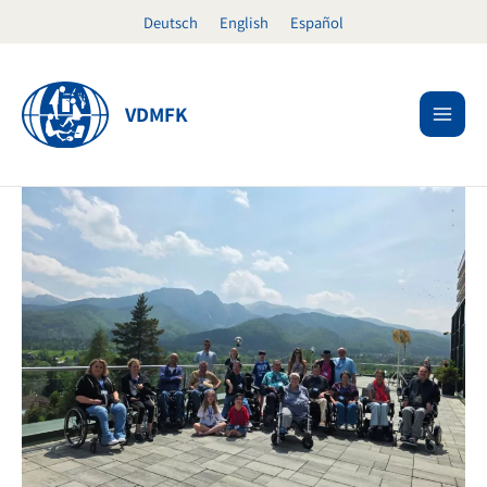
Ir
Deutsch
English
Español
al
contenido
VDMFK