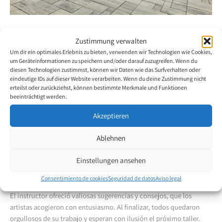
Taller en Zakopane, Polonia – junio de
Zustimmung verwalten
2025
Um dir ein optimales Erlebnis zu bieten, verwenden wir Technologien wie Cookies,
um Geräteinformationen zu speichern und/oder darauf zuzugreifen. Wenn du
31 de julio de 2025
diesen Technologien zustimmst, können wir Daten wie das Surfverhalten oder
eindeutige IDs auf dieser Website verarbeiten. Wenn du deine Zustimmung nicht
erteilst oder zurückziehst, können bestimmte Merkmale und Funktionen
Es tradición de la editorial en Polonia organizar un taller una vez al
beeinträchtigt werden.
año en distintas partes del país. Este año el tradicional taller tuvo
lugar en Zakopane del 8 al 12 de junio de 2025.
Akzeptieren
Ablehnen
Dirigido por el artista Mariusz Drohomirecki, el tema del taller fue
la naturaleza. Los 17 pintores con la boca y el pie participantes se
Einstellungen ansehen
inspiraron en el bello entorno y trabajaron con gran compromiso y
alta motivación.
Consentimiento de cookies
Seguridad de datos
Aviso legal
El instructor ofreció valiosas sugerencias y consejos, que los
artistas acogieron con entusiasmo. Al finalizar, todos quedaron
orgullosos de su trabajo y esperan con ilusión el próximo taller.