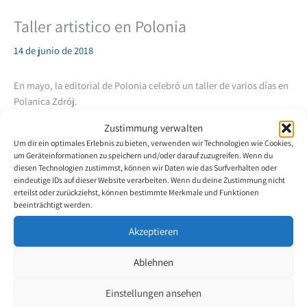
Taller artistico en Polonia
14 de junio de 2018
En mayo, la editorial de Polonia celebró un taller de varios días en
Polanica Zdrój.
Zustimmung verwalten
Los siguientes artistas participaron en el taller: Stanisław Kmiecik,
Um dir ein optimales Erlebnis zu bieten, verwenden wir Technologien wie Cookies,
Mariusz Mączka, Jerzy Omelczuk, Walery Siejtbatałow, Jadwiga
um Geräteinformationen zu speichern und/oder darauf zuzugreifen. Wenn du
Markur, Dorota Szachewicz, Mikołaj Kastelik, Arkadiusz Cyprian,
diesen Technologien zustimmst, können wir Daten wie das Surfverhalten oder
Małgorzata Waszkiewicz, Jan Sporek, Mariola Wower, Teresa Frys,
eindeutige IDs auf dieser Website verarbeiten. Wenn du deine Zustimmung nicht
erteilst oder zurückziehst, können bestimmte Merkmale und Funktionen
Agnieszka Sapinska, Bartek Ostałowski y Marika Kropidłowska.
beeinträchtigt werden.
Los pintores de boca y pie aprovecharon la oportunidad bajo la
Akzeptieren
guía de un experto para mejorar sus habilidades de pintura. Fue un
gran placer ver cuán concentrados se acercaron los participantes a
Ablehnen
sus obras. El ambiente fue amable y fue muy divertido para los
participantes.
Einstellungen ansehen