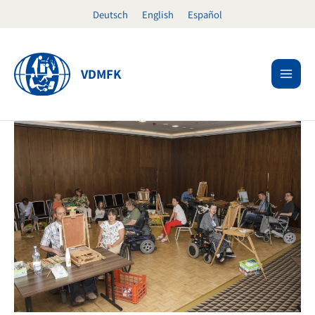
Ir
Deutsch
English
Español
al
contenido
VDMFK