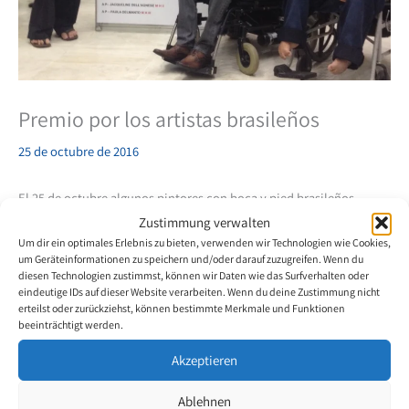
Premio por los artistas brasileños
25 de octubre de 2016
El 25 de octubre algunos pintores con boca y pied brasileños
participaron en el 29º Arts Saloon, un evento que es organisado
Zustimmung verwalten
cada año por l’ Associacao Comercial de Sao Paulo.
Um dir ein optimales Erlebnis zu bieten, verwenden wir Technologien wie Cookies,
um Geräteinformationen zu speichern und/oder darauf zuzugreifen. Wenn du
diesen Technologien zustimmst, können wir Daten wie das Surfverhalten oder
La exposición tuvo lugar en la Asamblea Legislativa en Sao y atrajo
eindeutige IDs auf dieser Website verarbeiten. Wenn du deine Zustimmung nicht
a muchos visitantes.
erteilst oder zurückziehst, können bestimmte Merkmale und Funktionen
beeinträchtigt werden.
Las pinturas de varios artistas y las diferentes técnicas fueron
Akzeptieren
analizados por un jurado. En esta ocasión, tres artistas ganadores
fueron pintores con boca y pied. Marcelo Cunha ganó el primer
Ablehnen
premio. Ronaldo Cupertino y Ivanildo Gomes recibiron cada uno el