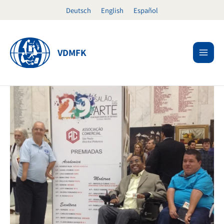
Ir
Deutsch
English
Español
al
contenido
VDMFK