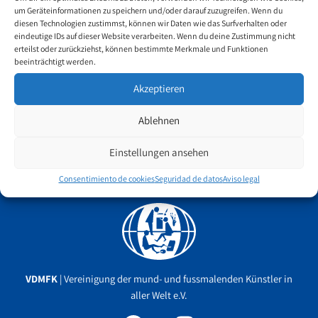
um Geräteinformationen zu speichern und/oder darauf zuzugreifen. Wenn du
diesen Technologien zustimmst, können wir Daten wie das Surfverhalten oder
El pintor de pie filipino Jason C. Delos Reyes, mostró su acuarela
eindeutige IDs auf dieser Website verarbeiten. Wenn du deine Zustimmung nicht
durante la inauguración de la primera feria de arte de Miriam
erteilst oder zurückziehst, können bestimmte Merkmale und Funktionen
College, titulada «UnARThodox», La exposición tuvo lugar del
beeinträchtigt werden.
jueves 31 de enero al 2 de febrero de 2019 en el recinto Paz Adriano
Akzeptieren
de Miriam College en Quezon City. El evento también incluyo
seminarios y talleres sobre temas como caligrafía, retrato, recorte
Ablehnen
de papel, cine digital.
Einstellungen ansehen
Consentimiento de cookies
Seguridad de datos
Aviso legal
Facebook
YouTube
Instagram
VDMFK
| Vereinigung der mund- und fussmalenden Künstler in
aller Welt e.V.