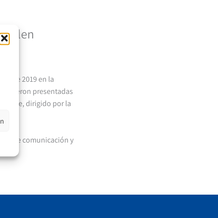
 Gallen
ayo de 2019 en la
 pie fueron presentadas
 el pie, dirigido por la
en
dios de comunicación y