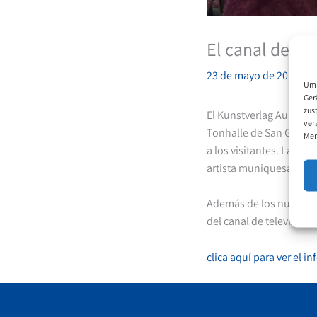
El canal de tel
23 de mayo de 2019
Um 
Ger
zus
El Kunstverlag Au (Suiz
ver
Tonhalle de San Gall. A
Mer
a los visitantes. La exp
artista muniquesa
Edit
Además de los numeroso
del canal de televisió
clica aquí para ver el i