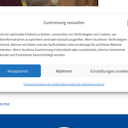
evisiõn TVO en la exposición de arte en St.
Zustimmung verwalten
dir ein optimales Erlebnis zu bieten, verwenden wir Technologien wie Cookies, um
äteinformationen zu speichern und/oder darauf zuzugreifen. Wenn du diesen Technologien
timmst, können wir Daten wie das Surfverhalten oder eindeutige IDs auf dieser Website
a) organizó una exposición de arte contemporáneo del 15 al 19 de m
arbeiten. Wenn du deine Zustimmung nicht erteilst oder zurückziehst, können bestimmte
lrededor de 100 pinturas de pintores internacionales de la boca y el
kmale und Funktionen beeinträchtigt werden.
osición también incluyó un taller de pintura para pintores de la boca y
h Tarantino
.
Akzeptieren
Ablehnen
Einstellungen anseh
s amantes del arte, el evento contó con la presencia de varios me
Consentimiento de cookies
Seguridad de datos
Aviso legal
n TVO «Das Ostschweizer Fernsehen».
nforme
Facebook
YouTube
Instagram