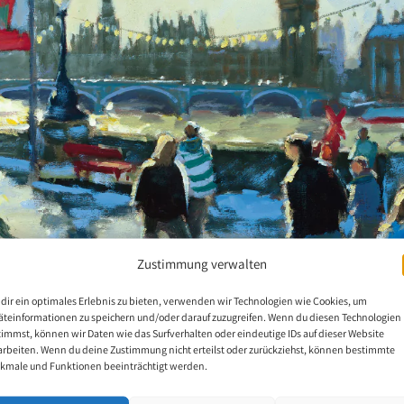
Zustimmung verwalten
dir ein optimales Erlebnis zu bieten, verwenden wir Technologien wie Cookies, um
ral de la VDMFK 2026 en Londres
äteinformationen zu speichern und/oder darauf zuzugreifen. Wenn du diesen Technologien
timmst, können wir Daten wie das Surfverhalten oder eindeutige IDs auf dieser Website
arbeiten. Wenn du deine Zustimmung nicht erteilst oder zurückziehst, können bestimmte
kmale und Funktionen beeinträchtigt werden.
K celebrará su Asamblea General en Londres
. Según el Artículo 18 