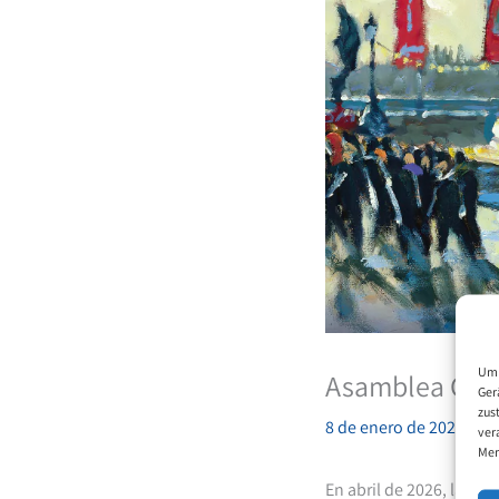
Um 
Asamblea Gene
Ger
zus
8 de enero de 2026
ver
Mer
En abril de 2026, la
VDMF