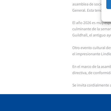
asamblea de socios debe
General. Esta tendrá luga
El año 2026 es muy espe
culminante de la semana 
Guildhall, el antiguo a
Otro evento cultural de
el impresionante Lindle
En el marco de la asamb
directiva, de conformida
Se invita cordialmente 