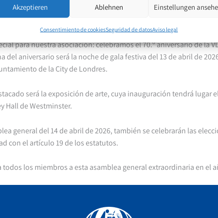
Akzeptieren
Ablehnen
Einstellungen anseh
 celebrarse cada tres años; por ello, la junta directiva ha decidid
r del 12 al 17 de abril de 2026 en la capital británica.
Consentimiento de cookies
Seguridad de datos
Aviso legal
cial para nuestra asociación: celebramos el 70.º aniversario de la
del aniversario será la noche de gala festiva del 13 de abril de 2026
yuntamiento de la City de Londres.
stacado será la exposición de arte, cuya inauguración tendrá lugar el
y Hall de Westminster.
lea general del 14 de abril de 2026, también se celebrarán las elecci
d con el artículo 19 de los estatutos.
a todos los miembros a esta asamblea general extraordinaria en el a
Facebook
YouTube
Instagram