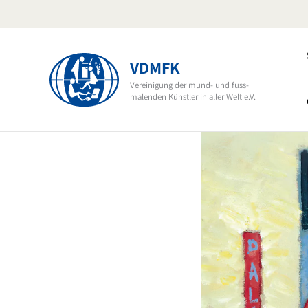
Ir
al
contenido
VDMFK
Vereinigung der mund- und fuss-
malenden Künstler in aller Welt e.V.