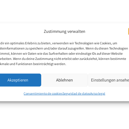
e 2001 sin mano
Zustimmung verwalten
 y con una pierna más
dir ein optimales Erlebnis zu bieten, verwenden wir Technologien wie Cookies, um
ostró una resiliencia y
äteinformationen zu speichern und/oder darauf zuzugreifen. Wenn du diesen Technologien
nto de padre en marzo
timmst, können wir Daten wie das Surfverhalten oder eindeutige IDs auf dieser Website
arbeiten. Wenn du deine Zustimmung nicht erteilst oder zurückziehst, können bestimmte
manos. Rehnuma Rani se
kmale und Funktionen beeinträchtigt werden.
h y ahora se prepara
 todo dibujar paisajes.
Akzeptieren
Ablehnen
Einstellungen anseh
Consentimiento de cookies
Seguridad de datos
Aviso legal