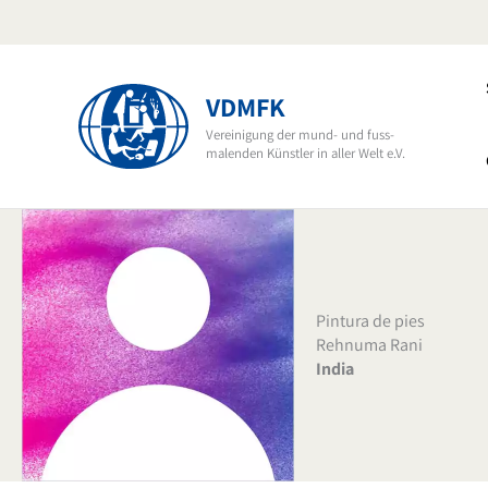
Ir
al
contenido
VDMFK
Vereinigung der mund- und fuss-
malenden Künstler in aller Welt e.V.
Pintura de pies
Rehnuma Rani
India