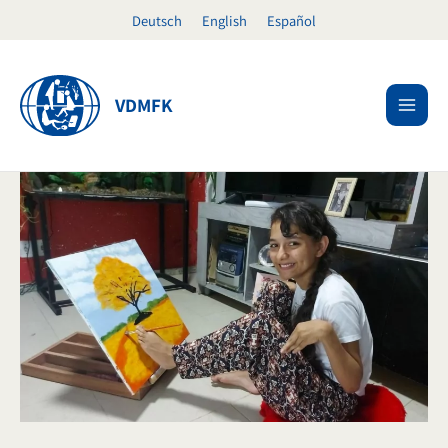
Ir
Deutsch
English
Español
al
contenido
VDMFK