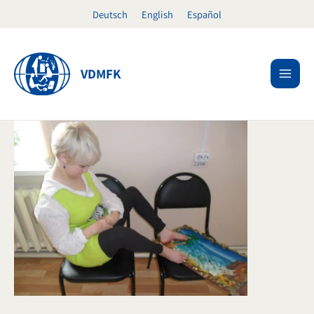
Ir
Deutsch
English
Español
al
contenido
VDMFK