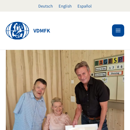
Ir
Deutsch
English
Español
al
contenido
VDMFK