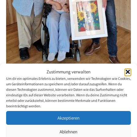
Zustimmung verwalten
Um dir ein optimales Erlebnis zu bieten, verwenden wir Technologien wie Cookies,
um Geräteinformationen zu speichern und/oder darauf zuzugreifen. Wenn du
diesen Technologien zustimmst, können wir Daten wie das Surfverhalten oder
eindeutige IDs auf dieser Website verarbeiten. Wenn du deine Zustimmung nicht
Arte por una Buena Causa: Obras de Tom
erteilst oder zurückziehst, können bestimmte Merkmale und Funktionen
Yendell para el Nuevo Proyecto
beeinträchtigt werden.
Residencial de HPZ en Liechtenstein
Akzeptieren
30 de junio de 2025
Ablehnen